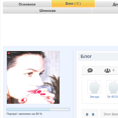
Блог
( 0 )
Основное
Др
Шпионаж
Блог
4
3везда
Sir BOS
Портрет заполнен на 69 %
Этот блог